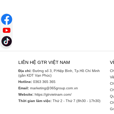
LIÊN HỆ GTR VIỆT NAM
V
Địa chỉ:
Đường số 3, P.Hiệp Bình, Tp.Hồ Chí Minh
Ch
(gần KDT Vạn Phúc)
Về
Hotline:
0363 365 365
Ch
Email:
marketing@365group.com.vn
Ch
Website:
https://gtrvietnam.com/
Qu
Thời gian làm việc:
Thứ 2 - Thứ 7 (8h30 - 17h30)
Ch
Gr