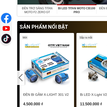
ĐÈN TRỢ SÁNG TITAN
BI LED TITAN MOTO CB100
ĐÈN B
MOTO F2 ZERO GT
PRO
SẢN PHẨM NỔI BẬT
Mới
Sắp ra mắt
ĐÈN BI GẦM X-LIGHT 301 V2
Bi LED X-Light 
4.500.000 ₫
11.500.000 ₫