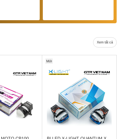
Xem tất cả
Mới
N MOTO CB100
BI LED X-LIGHT QUANTUM X