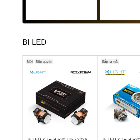
BI LED
Mới
Độc quyền
Sắp ra mắt
Bi LED X-Light V30 Ultra 2026
Bi LED X-Light V