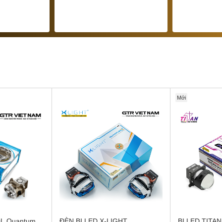
Mới
20L Quantum
ĐÈN BI LED X-LIGHT
BI LED TITA