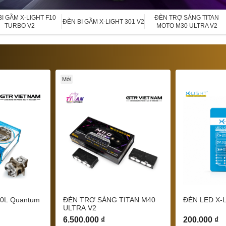
I GẦM X-LIGHT F10
ĐÈN TRỢ SÁNG TITAN
ĐÈN BI GẦM X-LIGHT 301 V2
TURBO V2
MOTO M30 ULTRA V2
Mới
V20L Quantum
ĐÈN TRỢ SÁNG TITAN M40
ĐÈN LED X-
ULTRA V2
6.500.000 ₫
200.000 ₫