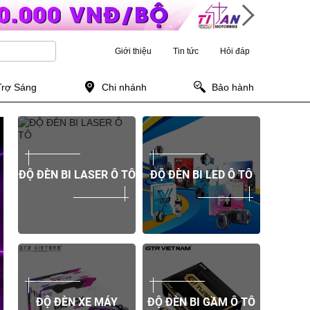
Giới thiệu
Tin tức
Hỏi đáp
Trợ Sáng
Chi nhánh
Bảo hành
ĐỘ ĐÈN BI LASER Ô TÔ
ĐỘ ĐÈN BI LED Ô TÔ
ĐỘ ĐÈN XE MÁY
ĐỘ ĐÈN BI GẦM Ô TÔ