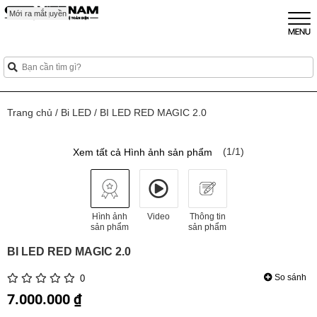
Mới
Sắp ra mắt
Mới
Mới
Độc quyền
Trang chủ
/
Bi LED
/
BI LED RED MAGIC 2.0
(1/1)
Xem tất cả Hình ảnh sản phẩm
Hình ảnh
Video
Thông tin
sản phẩm
sản phẩm
BI LED RED MAGIC 2.0
So sánh
0
7.000.000 ₫