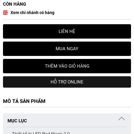
CÒN HÀNG
Xem chi nhánh có hàng
LIÊN HỆ
MUA NGAY
THÊM VÀO GIỎ HÀNG
HỖ TRỢ ONLINE
MÔ TẢ SẢN PHẨM
MỤC LỤC
Thiết kế bi LED Red Magic 2.0