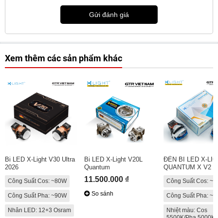
Gửi đánh giá
Xem thêm các sản phẩm khác
Bi LED X-Light V30 Ultra
Bi LED X-Light V20L
ĐÈN BI LED X-LI
2026
Quantum
QUANTUM X V2
11.500.000 ₫
Công Suất Cos: ~80W
Công Suất Cos: ~
So sánh
Công Suất Pha: ~90W
Công Suất Pha: ~
Nhân LED: 12+3 Osram
Nhiệt màu: Cos
5500K/Pha 5000K