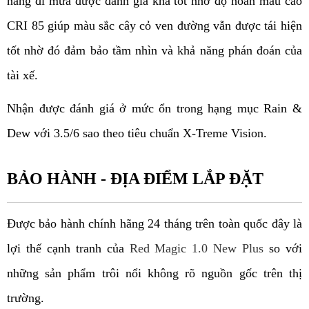
năng đi mưa được đánh giá khá tốt nhờ độ hoàn màu cao 
CRI 85 giúp màu sắc cây cỏ ven đường vẫn được tái hiện 
tốt nhờ đó đảm bảo tầm nhìn và khả năng phán đoán của 
tài xế.
Nhận được đánh giá ở mức ổn trong hạng mục Rain & 
Dew với 3.5/6 sao theo tiêu chuẩn X-Treme Vision.
BẢO HÀNH - ĐỊA ĐIỂM LẮP ĐẶT
Được bảo hành chính hãng 24 tháng trên toàn quốc đây là 
lợi thế cạnh tranh của 
Red Magic 1.0 New Plus
 so với 
những sản phẩm trôi nổi không rõ nguồn gốc trên thị 
trường.