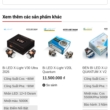
Xem thêm các sản phẩm khác
Bi LED X-Light V30 Ultra
Bi LED X-Light V20L
ĐÈN BI LED X-LI
2026
Quantum
QUANTUM X V2
11.500.000 ₫
Công Suất Cos: ~80W
Công Suất Cos: ~
So sánh
Công Suất Pha: ~90W
Công Suất Pha: ~
Nhân LED: 12+3 Osram
Nhiệt màu: Cos
5500K/Pha 5000K
Nhiệt màu: 5000K
Bảo hành: 3 Năm
Đặc Điểm Nổi Bật: