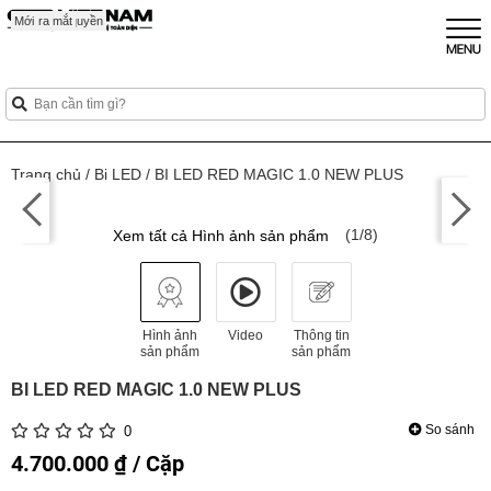
Mới
Sắp ra mắt
Mới
Mới
Độc quyền
Trang chủ
/
Bi LED
/
BI LED RED MAGIC 1.0 NEW PLUS
(1/8)
Xem tất cả Hình ảnh sản phẩm
Hình ảnh
Video
Thông tin
sản phẩm
sản phẩm
BI LED RED MAGIC 1.0 NEW PLUS
So sánh
0
4.700.000 ₫ / Cặp