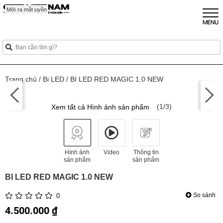
Mới
Sắp ra mắt
Mới
Mới
Độc quyền
Trang chủ
/
Bi LED
/
BI LED RED MAGIC 1.0 NEW
(1/3)
Xem tất cả Hình ảnh sản phẩm
Hình ảnh
Video
Thông tin
sản phẩm
sản phẩm
BI LED RED MAGIC 1.0 NEW
So sánh
0
4.500.000 ₫