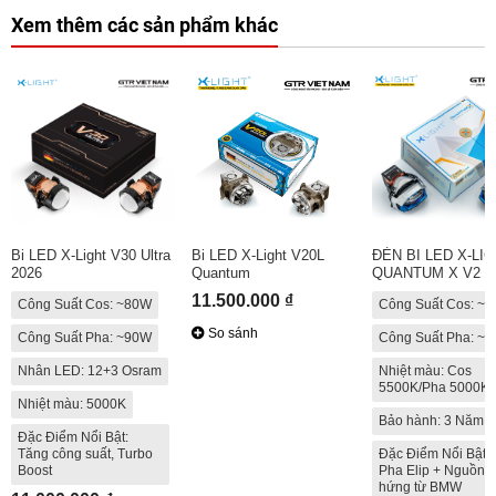
Xem thêm các sản phẩm khác
Bi LED X-Light V30 Ultra
Bi LED X-Light V20L
ĐÈN BI LED X-LI
2026
Quantum
QUANTUM X V2
11.500.000 ₫
Công Suất Cos: ~80W
Công Suất Cos: ~
So sánh
Công Suất Pha: ~90W
Công Suất Pha: ~
Nhân LED: 12+3 Osram
Nhiệt màu: Cos
5500K/Pha 5000K
Nhiệt màu: 5000K
Bảo hành: 3 Năm
Đặc Điểm Nổi Bật:
Tăng công suất, Turbo
Đặc Điểm Nổi Bật: 
Boost
Pha Elip + Nguồn 
hứng từ BMW