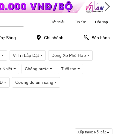
Giới thiệu
Tin tức
Hỏi đáp
Trợ Sáng
Chi nhánh
Bảo hành
n
Vị Trí Lắp Đặt
Dòng Xe Phù Hợp
 Nhiệt
Chống nước
Tuổi thọ
ED
Cường độ ánh sáng
Xếp theo:
Nổi bật