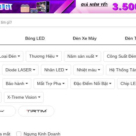
Bóng LED
Đèn Xe Máy
Đèn 
Loại Đèn
Thương Hiệu
Năm sản xuất
Công Suất Đè
Diode LASER
Nhân LED
Nhiệt màu
Hệ Thống Tản
Bảo hành
Mắt Trợ Pha
Đặc Điểm Nổi Bật
Chip L
X-Treme Vision
a mắt
Ngưng Kinh Doanh