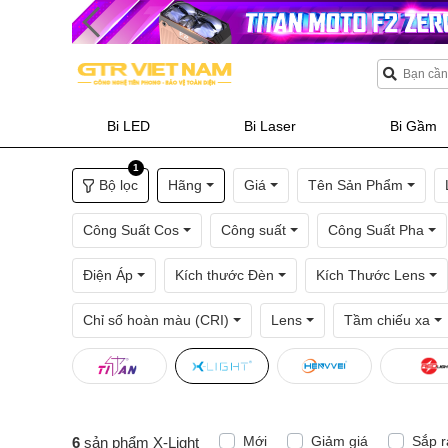
Bi LED
Bi Laser
Bi Gầm
1
Bộ lọc
Hãng
Giá
Tên Sản Phẩm
Công Suất Cos
Công suất
Công Suất Pha
Điện Áp
Kích thước Đèn
Kích Thước Lens
Chỉ số hoàn màu (CRI)
Lens
Tầm chiếu xa
Mới
Giảm giá
Sắp r
6
sản phẩm X-Light