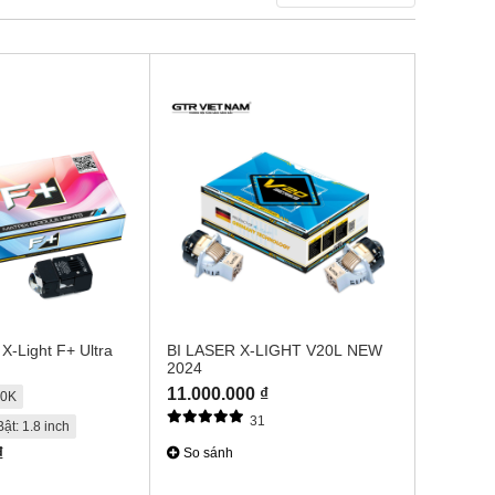
X-Light F+ Ultra
BI LASER X-LIGHT V20L NEW
2024
11.000.000 ₫
00K
31
ật: 1.8 inch
₫
So sánh
3