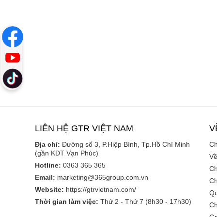
LIÊN HỆ GTR VIỆT NAM
V
Địa chỉ:
Đường số 3, P.Hiệp Bình, Tp.Hồ Chí Minh
Ch
(gần KDT Vạn Phúc)
Về
Hotline:
0363 365 365
Ch
Email:
marketing@365group.com.vn
Ch
Website:
https://gtrvietnam.com/
Qu
Thời gian làm việc:
Thứ 2 - Thứ 7 (8h30 - 17h30)
Ch