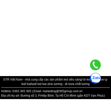
GTR Việt Nam - nhà cung cấp các sản phẩm led siêu sáng/ bi led/ bi xenon/ g-
led/ ballast/ led bar phá sương - đi mưa chất lượng
Hotline: 0363 365 365 | Email: marketing@365group.com.vn
Địa chỉ trụ sở: Đường số 3, P.Hiệp Bình, Tp.Hồ Chí Minh (gần KDT Vạn Phúc)