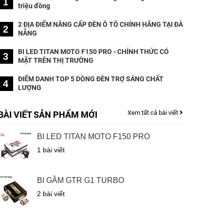
1
triệu đồng
2 ĐỊA ĐIỂM NÂNG CẤP ĐÈN Ô TÔ CHÍNH HÃNG TẠI ĐÀ
2
NẴNG
BI LED TITAN MOTO F150 PRO - CHÍNH THỨC CÓ
3
MẶT TRÊN THỊ TRƯỜNG
ĐIỂM DANH TOP 5 DÒNG ĐÈN TRỢ SÁNG CHẤT
4
LƯỢNG
Xem tất cả bài viết
BÀI VIẾT SẢN PHẨM MỚI
BI LED TITAN MOTO F150 PRO
1 bài viết
BI GẦM GTR G1 TURBO
2 bài viết