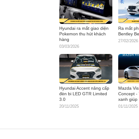
Hyundai ra mắt giao diện
Ra mắt ph
Pokemon thu hút khách
Bentley B
hàng
27/02/2026
03/03/2026
Hyundai Accent nâng cấp
Mazda Vis
đèn bi LED GTR Limited
Concept - 
3.0
xanh giúp 
20/11/2025
01/11/2025