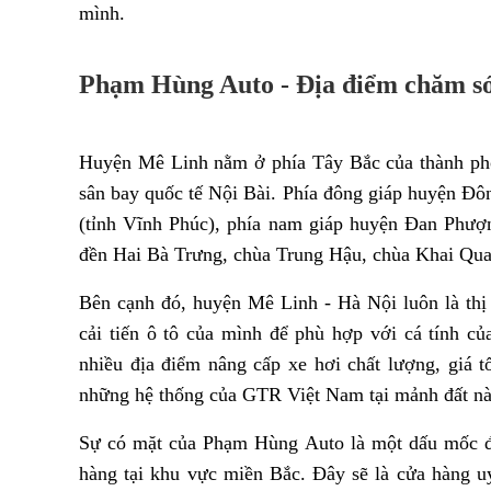
mình.
Phạm Hùng Auto - Địa điểm chăm sóc
Huyện Mê Linh nằm ở phía Tây Bắc của thành phố
sân bay quốc tế Nội Bài. Phía đông giáp huyện Đô
(tỉnh Vĩnh Phúc), phía nam giáp huyện Đan Phượng
đền Hai Bà Trưng, chùa Trung Hậu, chùa Khai Q
Bên cạnh đó, huyện Mê Linh - Hà Nội luôn là thị
cải tiến ô tô của mình để phù hợp với cá tính c
nhiều địa điểm nâng cấp xe hơi chất lượng, giá 
những hệ thống
của GTR Việt Nam tại mảnh đất nà
Sự có mặt của Phạm Hùng Auto là một dấu mốc đặ
hàng tại khu vực miền Bắc. Đây sẽ là cửa hàng 