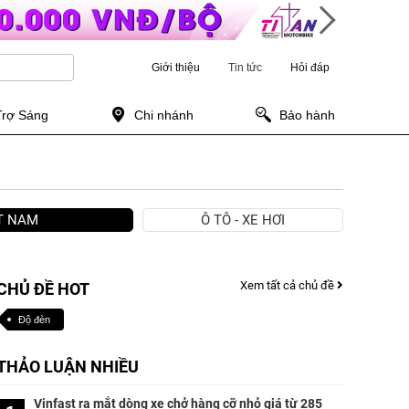
Giới thiệu
Tin tức
Hỏi đáp
Trợ Sáng
Chi nhánh
Bảo hành
ỆT NAM
Ô TÔ - XE HƠI
Xem tất cả chủ đề
CHỦ ĐỀ HOT
Độ đèn
THẢO LUẬN NHIỀU
Vinfast ra mắt dòng xe chở hàng cỡ nhỏ giá từ 285