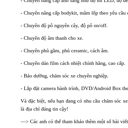
- Chuyên nâng cấp ánh sáng như độ mí LED, độ đè
- Chuyên nâng cấp bodykit, mâm lốp theo yêu cầu 
- Chuyên độ pô nguyên cây, độ pô on/off.
- Chuyên độ âm thanh cho xe.
- Chuyên phủ gầm, phủ ceramic, cách âm.
- Chuyên dán film cách nhiệt chính hãng, cao cấp.
- Bảo dưỡng, chăm sóc xe chuyên nghiệp.
- Lắp đặt camera hành trình, DVD/Android Box the
Và đặc biệt, nếu bạn đang có nhu cầu chăm sóc x
là địa chỉ đáng tin cậy!
—> Các anh có thể tham khảo thêm một số bài viết