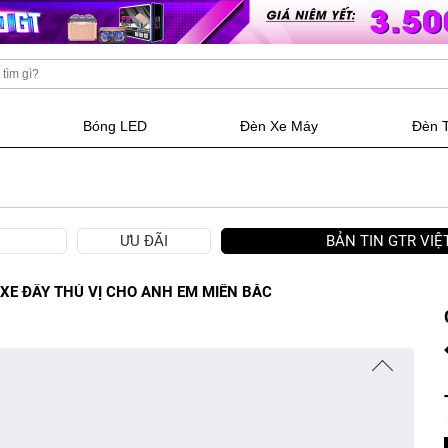
Bóng LED
Đèn Xe Máy
Đèn 
ƯU ĐÃI
BẢN TIN GTR VI
XE ĐẦY THÚ VỊ CHO ANH EM MIỀN BẮC