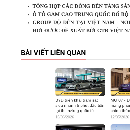
TỔNG HỢP CÁC DÒNG ĐÈN TĂNG SÁN
Ô TÔ GẦM CAO TRUNG QUỐC ĐỔ BỘ 
GROUP ĐỘ ĐÈN TẠI
VIỆT NAM - NƠ
HƠI ĐƯỢC ĐỀ XUẤT BỞI GTR VIỆT 
BÀI VIẾT LIÊN QUAN
BYD triển khai trạm sạc
MG 07 - D
siêu nhanh 5 phút đầu tiên
mang pho
tại thị trường quốc tế
chính thức
16/06/2026
12/05/2026