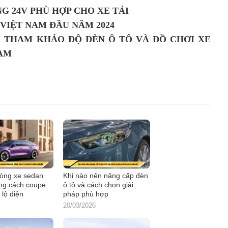
G 24V PHÙ HỢP CHO XE TẢI
VIỆT NAM ĐẦU NĂM 2024
I THAM KHẢO ĐỘ ĐÈN Ô TÔ VÀ ĐỒ CHƠI XE
NAM
òng xe sedan
Khi nào nên nâng cấp đèn
ng cách coupe
ô tô và cách chọn giải
 lộ diện
pháp phù hợp
20/03/2026