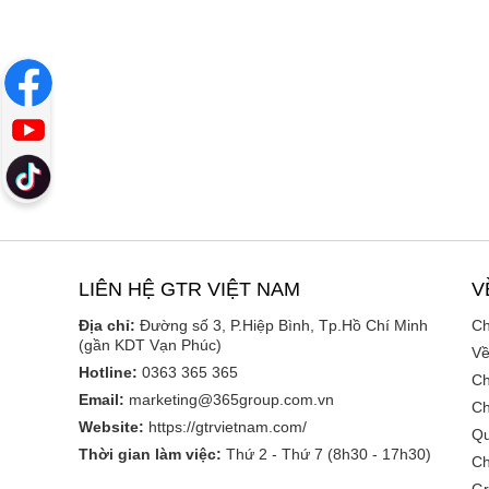
LIÊN HỆ GTR VIỆT NAM
V
Địa chỉ:
Đường số 3, P.Hiệp Bình, Tp.Hồ Chí Minh
Ch
(gần KDT Vạn Phúc)
Về
Hotline:
0363 365 365
Ch
Email:
marketing@365group.com.vn
Ch
Website:
https://gtrvietnam.com/
Qu
Thời gian làm việc:
Thứ 2 - Thứ 7 (8h30 - 17h30)
Ch