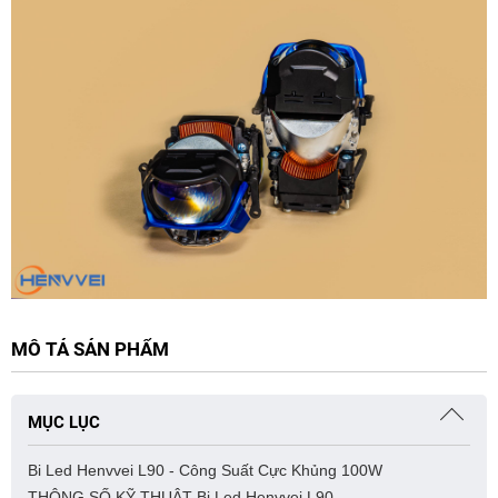
MÔ TẢ SẢN PHẨM
MỤC LỤC
Bi Led Henvvei L90 - Công Suất Cực Khủng 100W
THÔNG SỐ KỸ THUẬT Bi Led Henvvei L90