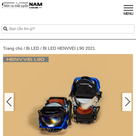
Mới
Sắp ra mắt
Mới
Mới
Độc quyền
Trang chủ
/
Bi LED
/
BI LED HENVVEI L90 2021