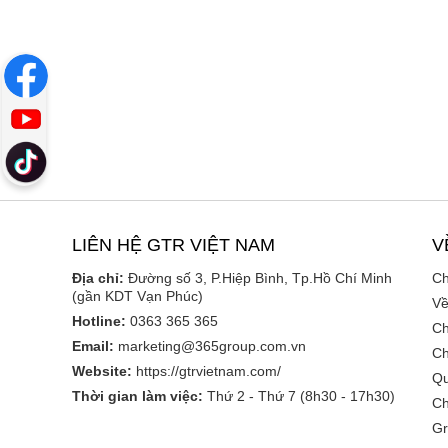
LIÊN HỆ GTR VIỆT NAM
V
Địa chỉ:
Đường số 3, P.Hiệp Bình, Tp.Hồ Chí Minh
Ch
(gần KDT Vạn Phúc)
Về
Hotline:
0363 365 365
Ch
Email:
marketing@365group.com.vn
Ch
Website:
https://gtrvietnam.com/
Qu
Thời gian làm việc:
Thứ 2 - Thứ 7 (8h30 - 17h30)
Ch
Gr