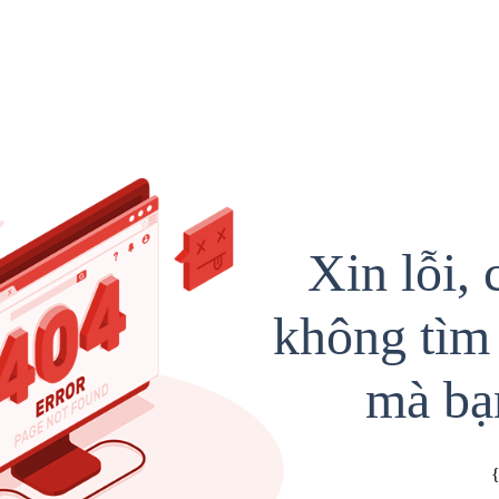
Xin lỗi, 
không tìm 
mà bạ