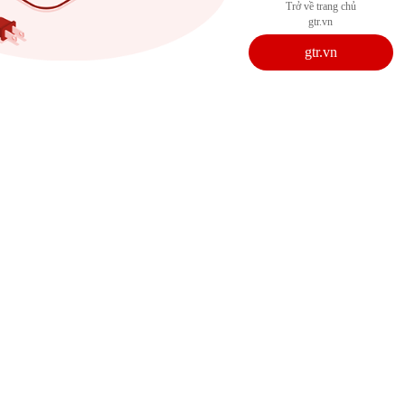
Trở về trang chủ
gtr.vn
gtr.vn