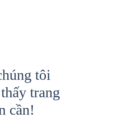
chúng tôi
thấy trang
n cần!
{