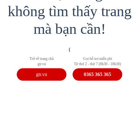
không tìm thấy trang
mà bạn cần!
{
Trở về trang chủ
Gọi hỗ trợ miễn phí
gtr.vn
Từ thứ 2 - thứ 7 (8h30 - 18h30)
gtr.vn
0365 365 365