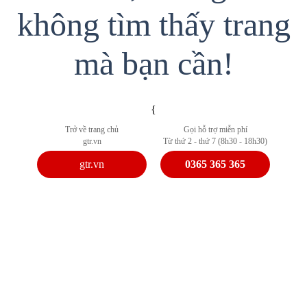
không tìm thấy trang
mà bạn cần!
{
Trở về trang chủ
Gọi hỗ trợ miễn phí
gtr.vn
Từ thứ 2 - thứ 7 (8h30 - 18h30)
gtr.vn
0365 365 365