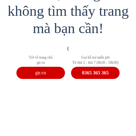
không tìm thấy trang
mà bạn cần!
{
Trở về trang chủ
Gọi hỗ trợ miễn phí
gtr.vn
Từ thứ 2 - thứ 7 (8h30 - 18h30)
gtr.vn
0365 365 365