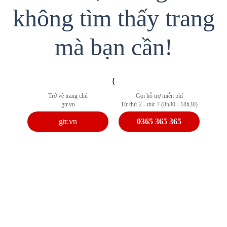
không tìm thấy trang
mà bạn cần!
{
Trở về trang chủ
Gọi hỗ trợ miễn phí
gtr.vn
Từ thứ 2 - thứ 7 (8h30 - 18h30)
gtr.vn
0365 365 365