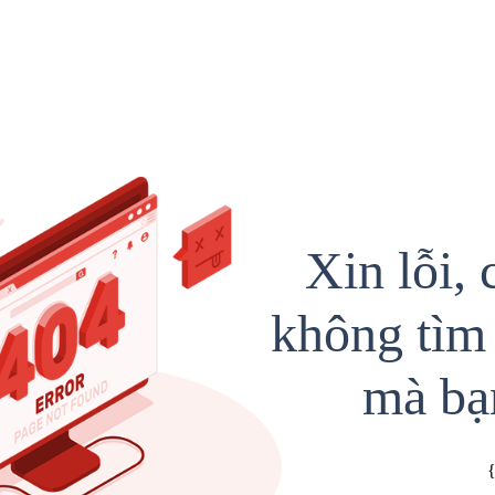
Xin lỗi, 
không tìm 
mà bạ