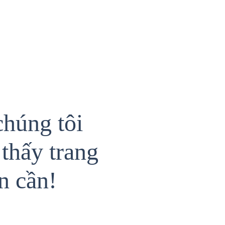
chúng tôi
thấy trang
n cần!
{