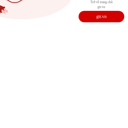
Trở về trang chủ
gtr.vn
gtr.vn