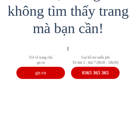
không tìm thấy trang
mà bạn cần!
{
Trở về trang chủ
Gọi hỗ trợ miễn phí
gtr.vn
Từ thứ 2 - thứ 7 (8h30 - 18h30)
gtr.vn
0365 365 365