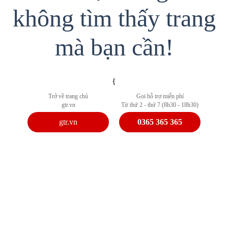
không tìm thấy trang
mà bạn cần!
{
Trở về trang chủ
Gọi hỗ trợ miễn phí
gtr.vn
Từ thứ 2 - thứ 7 (8h30 - 18h30)
gtr.vn
0365 365 365