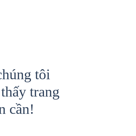
chúng tôi
thấy trang
n cần!
{