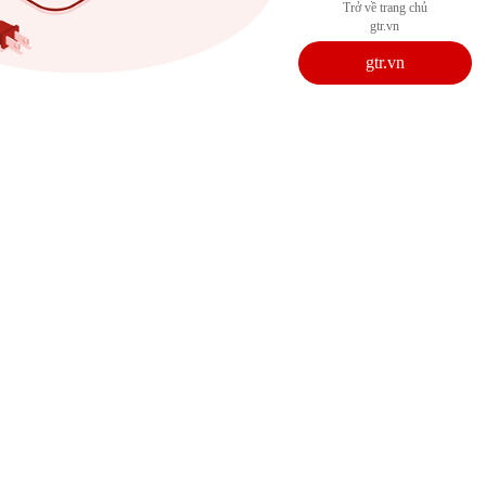
Trở về trang chủ
gtr.vn
gtr.vn