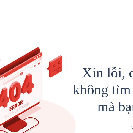
Xin lỗi, 
không tìm 
mà bạ