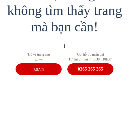
không tìm thấy trang
mà bạn cần!
{
Trở về trang chủ
Gọi hỗ trợ miễn phí
gtr.vn
Từ thứ 2 - thứ 7 (8h30 - 18h30)
gtr.vn
0365 365 365