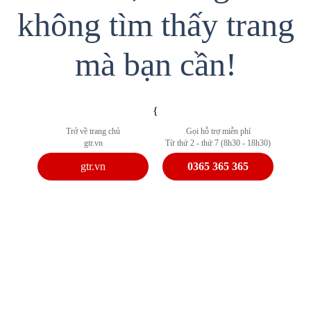
không tìm thấy trang
mà bạn cần!
{
Trở về trang chủ
Gọi hỗ trợ miễn phí
gtr.vn
Từ thứ 2 - thứ 7 (8h30 - 18h30)
gtr.vn
0365 365 365