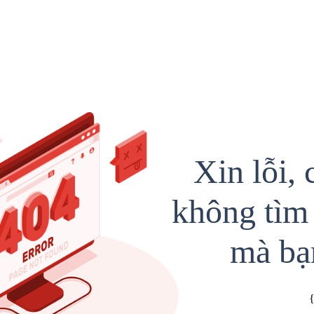
Xin lỗi, 
không tìm 
mà bạ