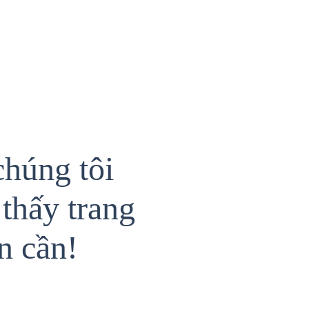
chúng tôi
thấy trang
n cần!
{