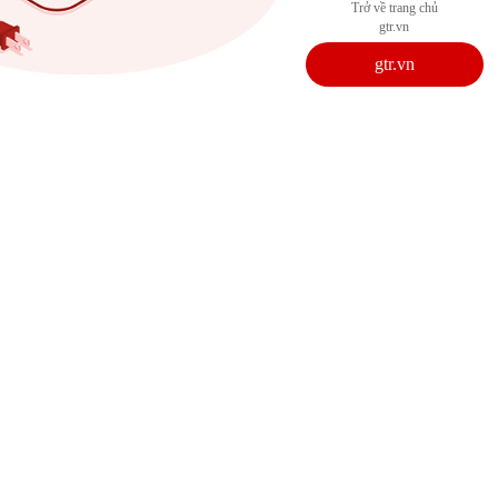
Trở về trang chủ
gtr.vn
gtr.vn