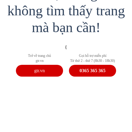
không tìm thấy trang
mà bạn cần!
{
Trở về trang chủ
Gọi hỗ trợ miễn phí
gtr.vn
Từ thứ 2 - thứ 7 (8h30 - 18h30)
gtr.vn
0365 365 365