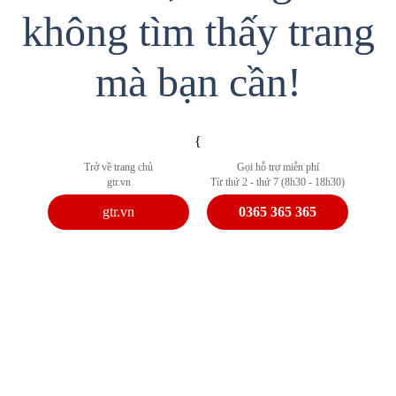
không tìm thấy trang
mà bạn cần!
{
Trở về trang chủ
Gọi hỗ trợ miễn phí
gtr.vn
Từ thứ 2 - thứ 7 (8h30 - 18h30)
gtr.vn
0365 365 365