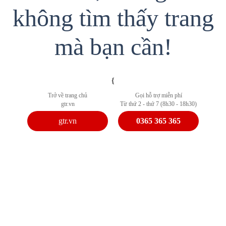
không tìm thấy trang
mà bạn cần!
{
Trở về trang chủ
Gọi hỗ trợ miễn phí
gtr.vn
Từ thứ 2 - thứ 7 (8h30 - 18h30)
gtr.vn
0365 365 365