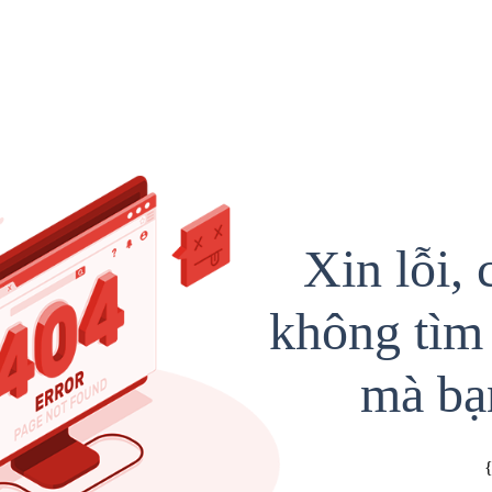
Xin lỗi, 
không tìm 
mà bạ