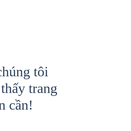
chúng tôi
thấy trang
n cần!
{