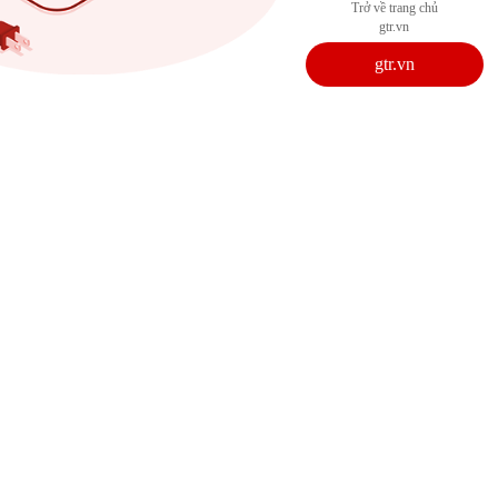
Trở về trang chủ
gtr.vn
gtr.vn