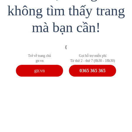
không tìm thấy trang
mà bạn cần!
{
Trở về trang chủ
Gọi hỗ trợ miễn phí
gtr.vn
Từ thứ 2 - thứ 7 (8h30 - 18h30)
gtr.vn
0365 365 365