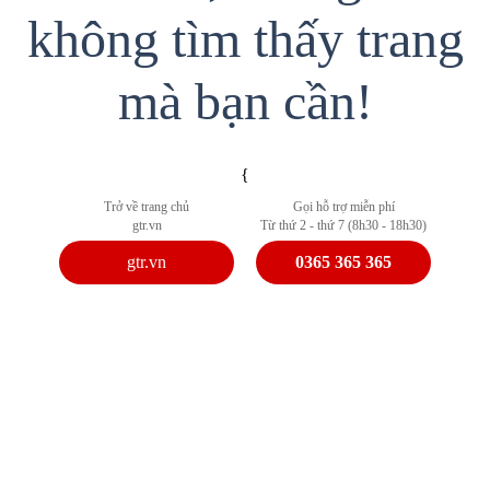
không tìm thấy trang
mà bạn cần!
{
Trở về trang chủ
Gọi hỗ trợ miễn phí
gtr.vn
Từ thứ 2 - thứ 7 (8h30 - 18h30)
gtr.vn
0365 365 365