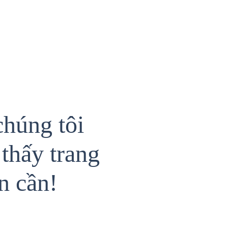
chúng tôi
thấy trang
n cần!
{