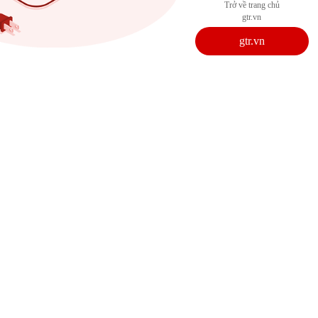
Trở về trang chủ
gtr.vn
gtr.vn