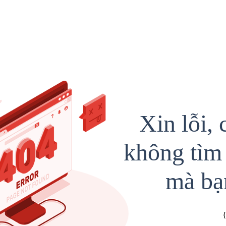
Xin lỗi, 
không tìm 
mà bạ