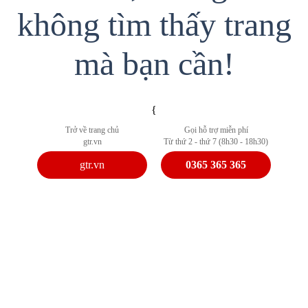
không tìm thấy trang
mà bạn cần!
{
Trở về trang chủ
Gọi hỗ trợ miễn phí
gtr.vn
Từ thứ 2 - thứ 7 (8h30 - 18h30)
gtr.vn
0365 365 365