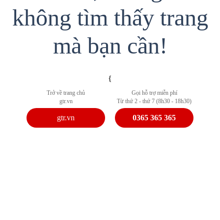
không tìm thấy trang
mà bạn cần!
{
Trở về trang chủ
Gọi hỗ trợ miễn phí
gtr.vn
Từ thứ 2 - thứ 7 (8h30 - 18h30)
gtr.vn
0365 365 365