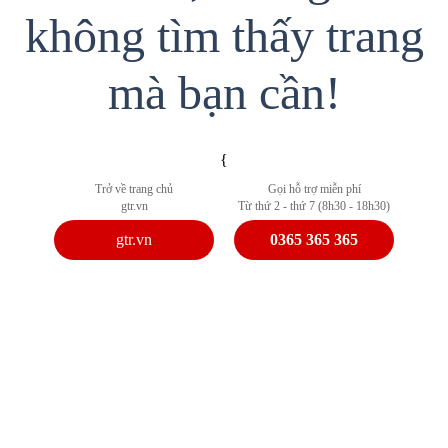
không tìm thấy trang
mà bạn cần!
{
Trở về trang chủ
Gọi hỗ trợ miễn phí
gtr.vn
Từ thứ 2 - thứ 7 (8h30 - 18h30)
gtr.vn
0365 365 365