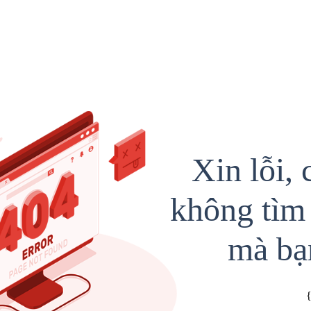
Xin lỗi, 
không tìm 
mà bạ