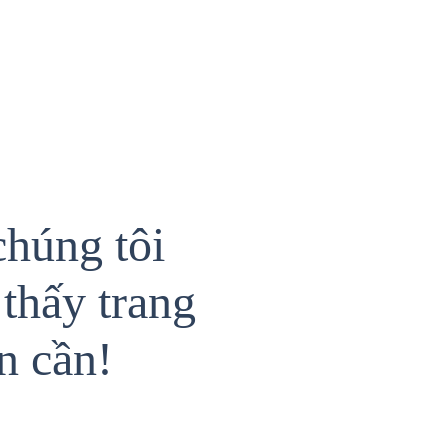
chúng tôi
thấy trang
n cần!
{