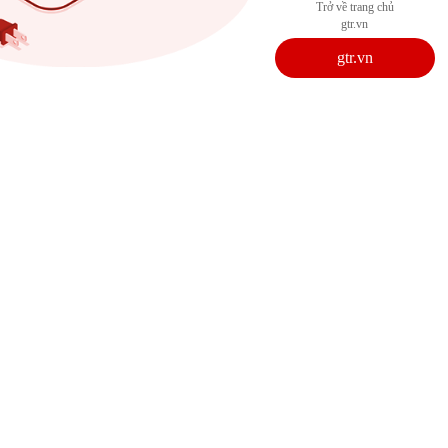
Trở về trang chủ
gtr.vn
gtr.vn