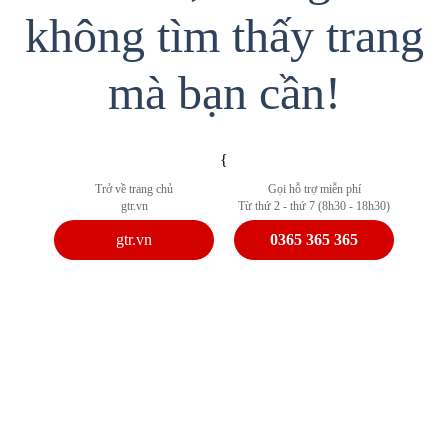
không tìm thấy trang
mà bạn cần!
{
Trở về trang chủ
Gọi hỗ trợ miễn phí
gtr.vn
Từ thứ 2 - thứ 7 (8h30 - 18h30)
gtr.vn
0365 365 365