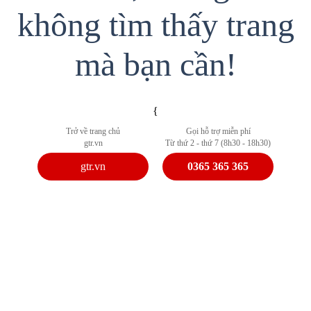
không tìm thấy trang
mà bạn cần!
{
Trở về trang chủ
Gọi hỗ trợ miễn phí
gtr.vn
Từ thứ 2 - thứ 7 (8h30 - 18h30)
gtr.vn
0365 365 365