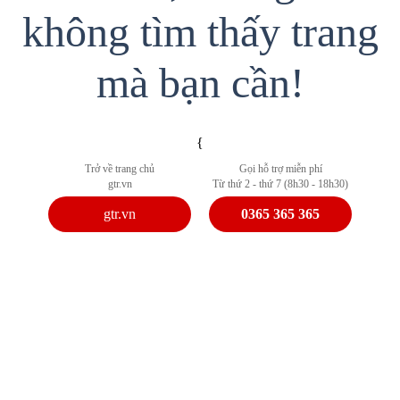
không tìm thấy trang
mà bạn cần!
{
Trở về trang chủ
Gọi hỗ trợ miễn phí
gtr.vn
Từ thứ 2 - thứ 7 (8h30 - 18h30)
gtr.vn
0365 365 365