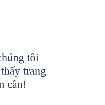
chúng tôi
thấy trang
n cần!
{