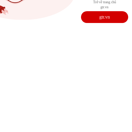
Trở về trang chủ
gtr.vn
gtr.vn