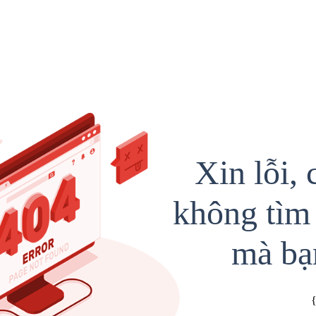
Xin lỗi, 
không tìm 
mà bạ