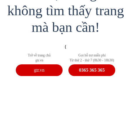
không tìm thấy trang
mà bạn cần!
{
Trở về trang chủ
Gọi hỗ trợ miễn phí
gtr.vn
Từ thứ 2 - thứ 7 (8h30 - 18h30)
gtr.vn
0365 365 365