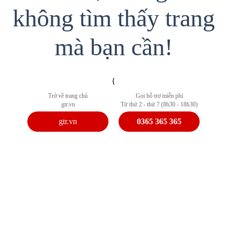
không tìm thấy trang
mà bạn cần!
{
Trở về trang chủ
Gọi hỗ trợ miễn phí
gtr.vn
Từ thứ 2 - thứ 7 (8h30 - 18h30)
gtr.vn
0365 365 365