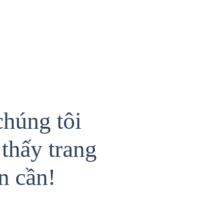
chúng tôi
thấy trang
n cần!
{