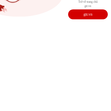
Trở về trang chủ
gtr.vn
gtr.vn