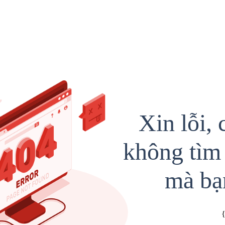
Xin lỗi, 
không tìm 
mà bạ