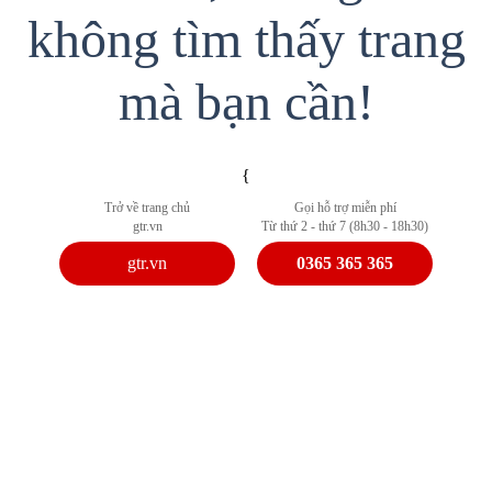
không tìm thấy trang
mà bạn cần!
{
Trở về trang chủ
Gọi hỗ trợ miễn phí
gtr.vn
Từ thứ 2 - thứ 7 (8h30 - 18h30)
gtr.vn
0365 365 365