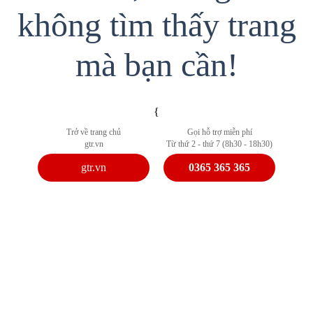
không tìm thấy trang
mà bạn cần!
{
Trở về trang chủ
Gọi hỗ trợ miễn phí
gtr.vn
Từ thứ 2 - thứ 7 (8h30 - 18h30)
gtr.vn
0365 365 365