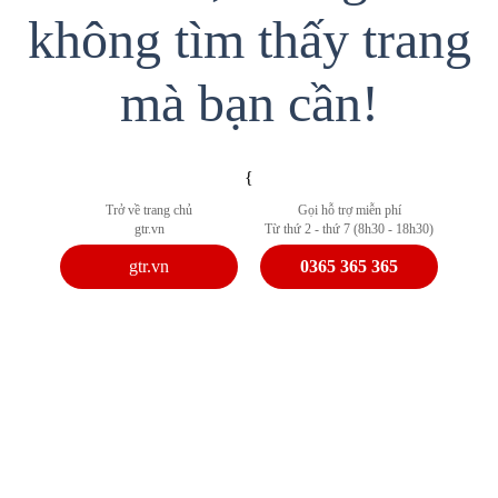
không tìm thấy trang
mà bạn cần!
{
Trở về trang chủ
Gọi hỗ trợ miễn phí
gtr.vn
Từ thứ 2 - thứ 7 (8h30 - 18h30)
gtr.vn
0365 365 365