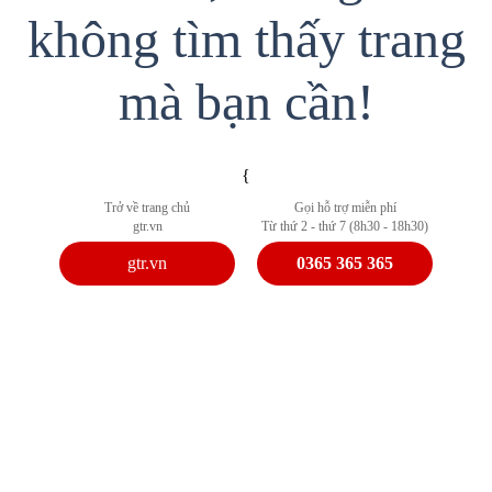
không tìm thấy trang
mà bạn cần!
{
Trở về trang chủ
Gọi hỗ trợ miễn phí
gtr.vn
Từ thứ 2 - thứ 7 (8h30 - 18h30)
gtr.vn
0365 365 365