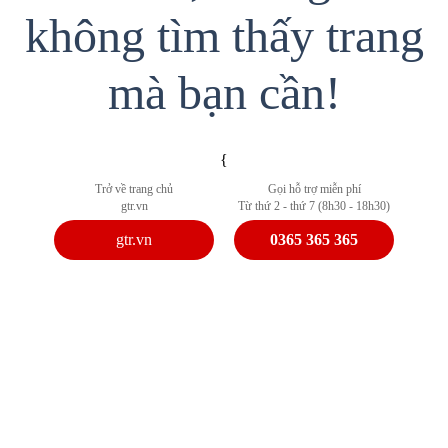
không tìm thấy trang
mà bạn cần!
{
Trở về trang chủ
Gọi hỗ trợ miễn phí
gtr.vn
Từ thứ 2 - thứ 7 (8h30 - 18h30)
gtr.vn
0365 365 365