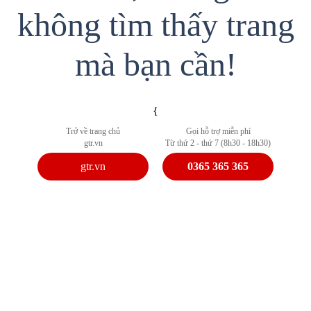
không tìm thấy trang
mà bạn cần!
{
Trở về trang chủ
Gọi hỗ trợ miễn phí
gtr.vn
Từ thứ 2 - thứ 7 (8h30 - 18h30)
gtr.vn
0365 365 365