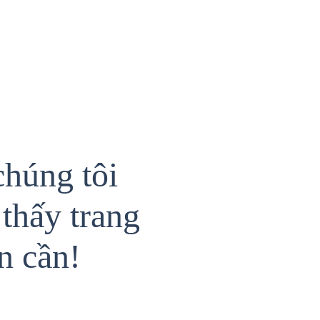
chúng tôi
thấy trang
n cần!
{