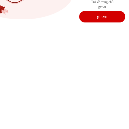
Trở về trang chủ
gtr.vn
gtr.vn