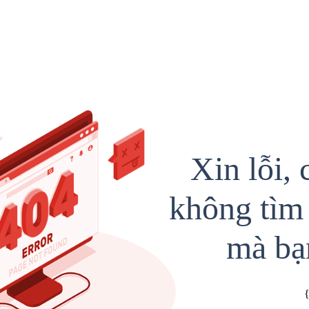
Xin lỗi, 
không tìm 
mà bạ