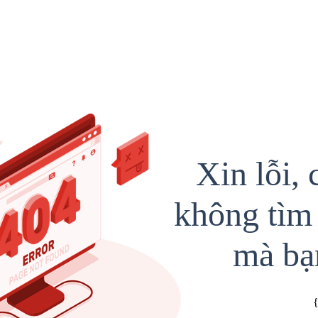
Xin lỗi, 
không tìm 
mà bạ