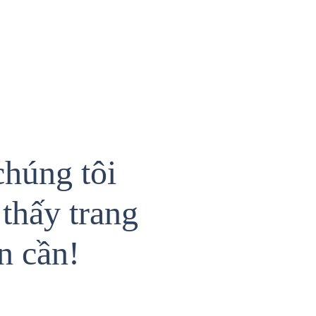
chúng tôi
thấy trang
n cần!
{