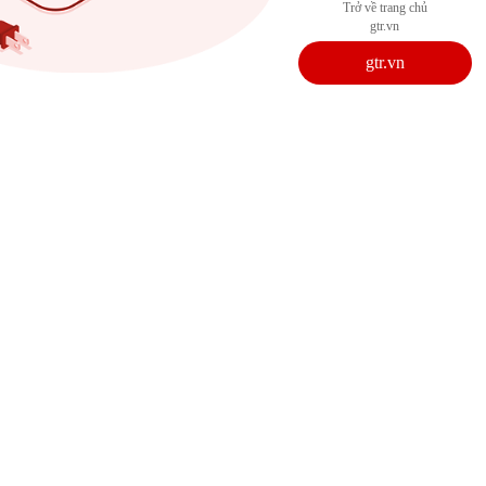
Trở về trang chủ
gtr.vn
gtr.vn